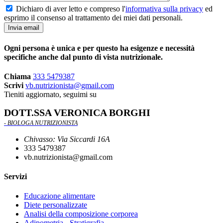
numero
generato in
Dichiaro di aver letto e compreso l'
informativa sulla privacy
ed
modo casual
esprimo il consenso al trattamento dei miei dati personali.
come
identificatore
del cliente. È
incluso in ogn
Ogni persona è unica e per questo ha esigenze e necessità
richiesta di
pagina in un
specifiche anche dal punto di vista nutrizionale.
sito e utilizza
per calcolare 
Chiama
333 5479387
dati di
visitatori,
Scrivi
vb.nutrizionista@gmail.com
sessioni e
Tieniti aggiornato, seguimi su
campagne pe
i rapporti di
DOTT.SSA VERONICA BORGHI
analisi dei siti
- BIOLOGA NUTRIZIONISTA
_gid
1 giorno
Questo cooki
Google LLC
è impostato 
.nutrizionistachivassotorino.com
Chivasso: Via Siccardi 16A
Google
Analytics.
333 5479387
Memorizza e
vb.nutrizionista@gmail.com
aggiorna un
valore univo
per ogni
Servizi
pagina visitat
e viene
Educazione alimentare
utilizzato per
contare e
Diete personalizzate
tenere tracci
Analisi della composizione corporea
delle
Adipometria - Stratigrafia