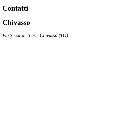
Strettamente necessari
Contatti
Performance
Targeting
Chivasso
I cookie strettamente necessari consentono
le funzionalità principali del sito web come
Via Siccardi 16 A - Chivasso (TO)
l'accesso dell'utente e la gestione
dell'account. Il sito web non può essere
utilizzato correttamente senza i cookie
strettamente necessari.
Nome
Fornitore
/
Dominio
Scadenza
CookieScriptConsent
9 mesi 3
CookieScript
settimane
nutrizionistachivassotorino.com