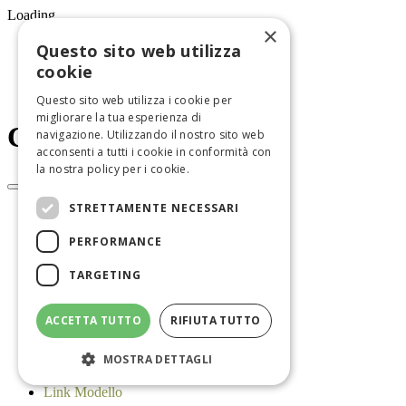
Loading...
×
333 5479387
Questo sito web utilizza
vb.nutrizionista@gmail.com
cookie
Studio
Chivasso
Questo sito web utilizza i cookie per
migliorare la tua esperienza di
Carle
navigazione. Utilizzando il nostro sito web
acconsenti a tutti i cookie in conformità con
la nostra policy per i cookie.
STRETTAMENTE NECESSARI
Chi sono
Metodo di lavoro
PERFORMANCE
Servizi
Educazione alimentare
TARGETING
Diete personalizzate
Analisi della composizione corporea
Adipometria - Stratigrafia
ACCETTA TUTTO
RIFIUTA TUTTO
Psiconutrizione
Dieta per il Microbiota
Contatti
MOSTRA DETTAGLI
Prenota online
Link Modello